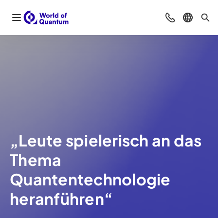
Navigation öffnen
Beratung & Ko
Sprache 
Suc
„Leute spielerisch an das
Thema
Quantentechnologie
heranführen“