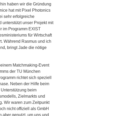
 hin haben wir die Gründung
rnice hat mit Pixel Photonics
i sehr erfolgreiche
d unterstützt unser Projekt mit
wir im Programm EXIST
sministeriums für Wirtschaft
rt. Während Rasmus und ich
nd, bringt Jade die nötige
i einem Matchmaking-Event
amms der TU München
ramm richtet sich speziell
hase. Neben der Hilfe beim
 Unterstützung beim
smodells, Zielmarkts und
ng. Wir waren zum Zeitpunkt
h nicht offiziell als GmbH
m aber genutzt, um uns und