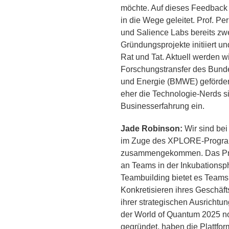
möchte. Auf dieses Feedback
in die Wege geleitet. Prof. Pe
und Salience Labs bereits zwe
Gründungsprojekte initiiert un
Rat und Tat. Aktuell werden 
Forschungstransfer des Bunde
und Energie (BMWE) geförde
eher die Technologie-Nerds si
Businesserfahrung ein.
Jade Robinson:
Wir sind be
im Zuge des XPLORE-Progr
zusammengekommen. Das Prog
an Teams in der Inkubationsp
Teambuilding bietet es Teams
Konkretisieren ihres Geschäft
ihrer strategischen Ausrichtu
der World of Quantum 2025 noc
gegründet, haben die Plattfor