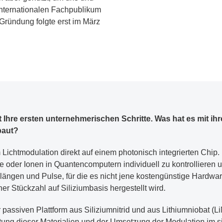
nternationalen Fachpublikum
e Gründung folgte erst im März
 Ihre ersten unternehmerischen Schritte. Was hat es mit i
baut?
 Lichtmodulation direkt auf einem photonisch integrierten Chi
oder Ionen in Quantencomputern individuell zu kontrollieren 
längen und Pulse, für die es nicht jene kostengünstige Hardware
 Stückzahl auf Siliziumbasis hergestellt wird.
passiven Plattform aus Siliziumnitrid und aus Lithiumniobat (Li
itung dieser Materialien und der Umsetzung der Modulation im s