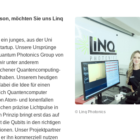
son, möchten Sie uns Linq
 ein junges, aus der Uni
tartup. Unsere Ursprünge
Quantum Photonics Group von
 wir unter anderem
nchener Quantencomputing-
 haben. Unserem heutigen
ei die Idee für einen
sich Quantencomputer
on Atom- und Ionenfallen
chen präzise Lichtpulse in
© Linq Photonics
Prinzip bringt erst das auf
 die Qubits in den richtigen
ionen. Unser Projektpartner
s er ihn kommerziell nutzen