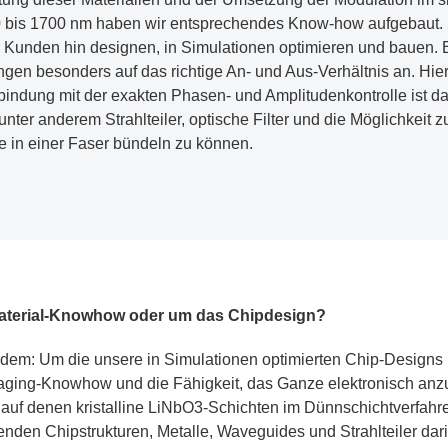
 bis 1700 nm haben wir entsprechendes Know-how aufgebaut. S
Kunden hin designen, in Simulationen optimieren und bauen. 
 besonders auf das richtige An- und Aus-Verhältnis an. Hier e
rbindung mit der exakten Phasen- und Amplitudenkontrolle ist da
unter anderem Strahlteiler, optische Filter und die Möglichkeit 
e in einer Faser bündeln zu können.
 Material-Knowhow oder um das Chipdesign?
eidem: Um die unsere in Simulationen optimierten Chip-Design
kaging-Knowhow und die Fähigkeit, das Ganze elektronisch anz
, auf denen kristalline LiNbO3-Schichten im Dünnschichtverfahr
enden Chipstrukturen, Metalle, Waveguides und Strahlteiler dari